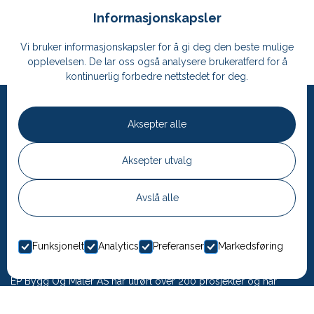
Informasjonskapsler
No items found.
Vi bruker informasjonskapsler for å gi deg den beste mulige
opplevelsen. De lar oss også analysere brukeratferd for å
kontinuerlig forbedre nettstedet for deg.
Aksepter alle
Aksepter utvalg
Klar for å samarbeide?
Avslå alle
Kontakt oss
Funksjonelt
Analytics
Preferanser
Markedsføring
EP Bygg Og Maler AS har utført over 200 prosjekter og har
ansatte med høy kompetanse og lang fartstid i bransjen. Vi er
kjent for å levere høy kvalitet til avtalt tid til konkurransedyktige