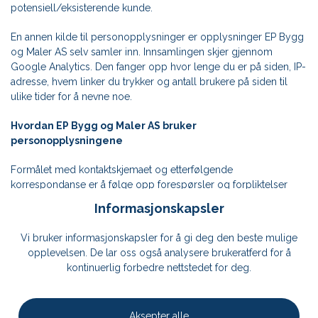
potensiell/eksisterende kunde.
En annen kilde til personopplysninger er opplysninger EP Bygg
og Maler AS selv samler inn. Innsamlingen skjer gjennom
Google Analytics. Den fanger opp hvor lenge du er på siden, IP-
adresse, hvem linker du trykker og antall brukere på siden til
ulike tider for å nevne noe.
Hvordan EP Bygg og Maler AS bruker
personopplysningene
Formålet med kontaktskjemaet og etterfølgende
korrespondanse er å følge opp forespørsler og forpliktelser
ovenfor kundene. EP Bygg og Maler AS er en avhengig av en slik
Informasjonskapsler
åpen plattform mellom seg og sine kunder for å sikre en
tilfredsstillende kommunikasjon og sluttprodukt.
Vi bruker informasjonskapsler for å gi deg den beste mulige
opplevelsen. De lar oss også analysere brukeratferd for å
Formålet med Informasjonen fra Google Analytics er å bedre
kontinuerlig forbedre nettstedet for deg.
nettside opplevelsen. Dette kan for eksempel være å gjøre
layoutene mer brukervennlig, forstå bruker trender, effektivisere
og levere tjenestene som forventes på en bedre måte og hindre
Aksepter alle